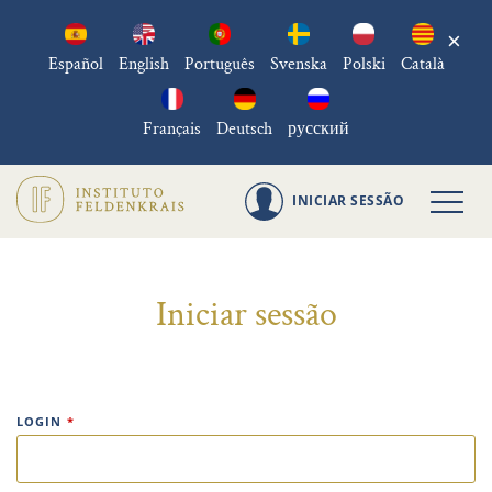
×
Español
English
Português
Svenska
Polski
Català
Français
Deutsch
русский
INICIAR SESSÃO
Iniciar sessão
LOGIN
*