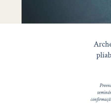
Arche
plia
Preenc
seminár
confirmação