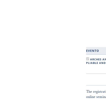
EVENTO
ARCHES AND SPIRALS: A WORKSHOP FOR DEVELOPING
PLIABLE AND
The registrat
online semin