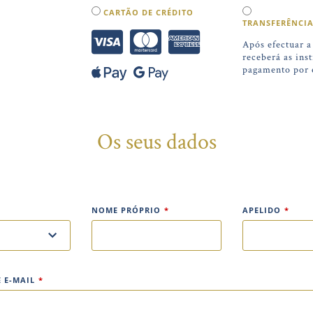
CARTÃO DE CRÉDITO
TRANSFERÊNCI
Após efectuar a
receberá as ins
pagamento por 
Os seus dados
NOME PRÓPRIO
*
APELIDO
*
 E-MAIL
*