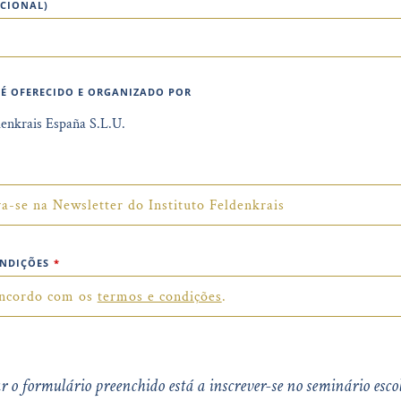
PCIONAL)
 É OFERECIDO E ORGANIZADO POR
denkrais España S.L.U.
va-se na Newsletter do Instituto Feldenkrais
ONDIÇÕES
*
oncordo com os
termos e condições
.
r o formulário preenchido está a inscrever-se no seminário esco