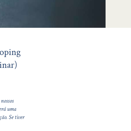
loping
inar)
 nossos
berá uma
ão. Se tiver