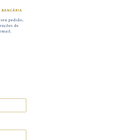
A BANCÁRIA
 seu pedido,
truções de
email.