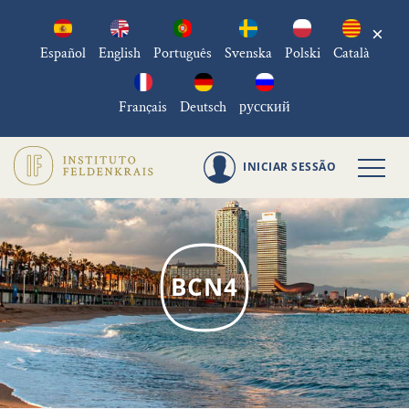
×
Español
English
Português
Svenska
Polski
Català
Français
Deutsch
русский
INICIAR SESSÃO
BCN4