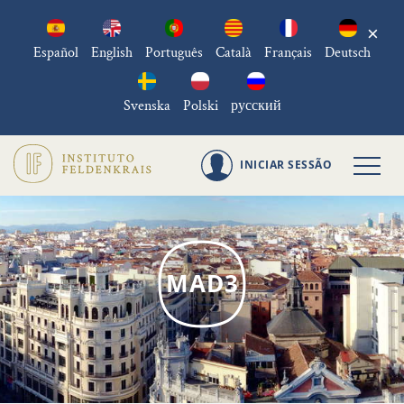
×
Español
English
Português
Català
Français
Deutsch
Svenska
Polski
русский
INICIAR SESSÃO
MAD3