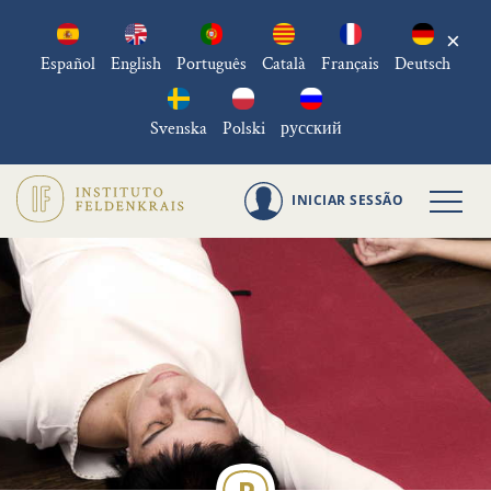
×
Español
English
Português
Català
Français
Deutsch
Svenska
Polski
русский
INICIAR SESSÃO