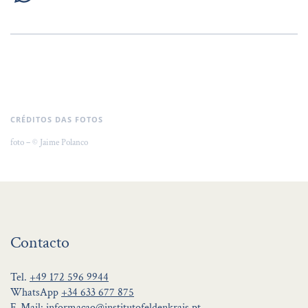
CRÉDITOS DAS FOTOS
foto – © Jaime Polanco
Contacto
Tel.
+49 172 596 9944
WhatsApp
+34 633 677 875
E-Mail:
informacao@institutofeldenkrais.pt