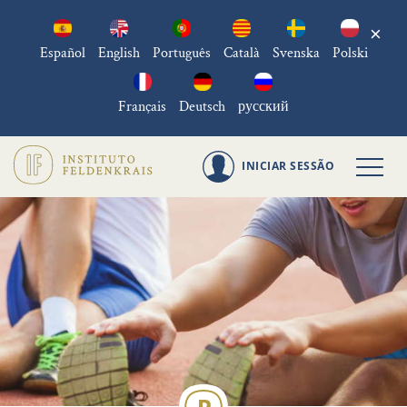
×
Español
English
Português
Català
Svenska
Polski
Français
Deutsch
русский
INICIAR SESSÃO