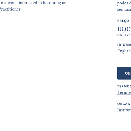
 to anyone interested in becoming an
podes d
Practitioner.
semana
PREÇO
18,0
(incl. IVA
IDIOMA
English
OB
TERMOS
Termos
ORGAN
Institu