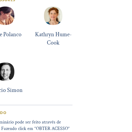
e Polanco
Kathryn Hume-
Cook
icio Simon
IDO
minário pode ser feito através de
. Fazendo click em “OBTER ACESSO”