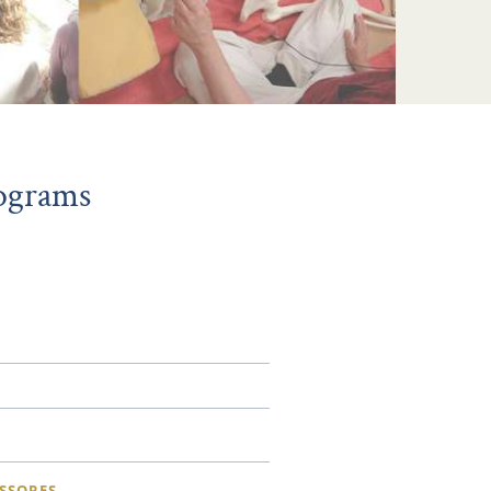
rograms
SSORES