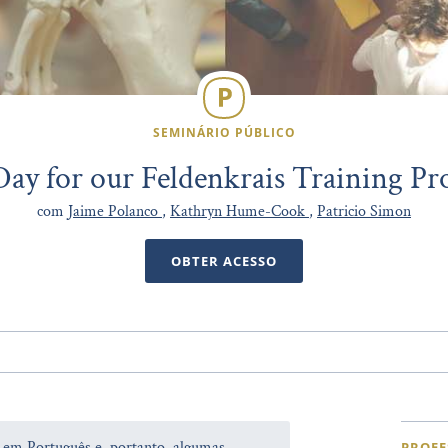
SEMINÁRIO PÚBLICO
Day for our Feldenkrais Training P
com
Jaime Polanco
,
Kathryn Hume-Cook
,
Patricio Simon
OBTER ACESSO
a em Português e, portanto, algumas
PROFE