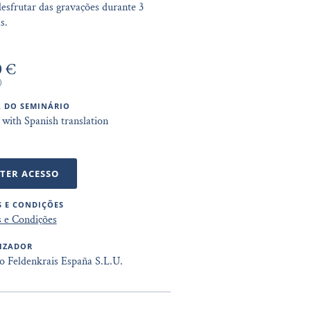
esfrutar das gravações durante 3
s.
0 €
)
 DO SEMINÁRIO
 with Spanish translation
TER ACESSO
 E CONDIÇÕES
 e Condições
IZADOR
to Feldenkrais España S.L.U.